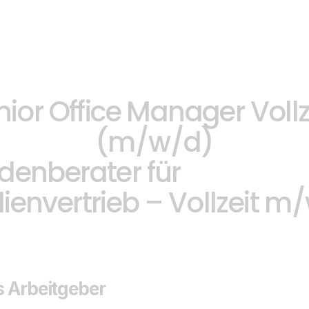
ior Office Manager Vollze
(m/w/d)
enberater für 
ienvertrieb – Vollzeit m
s Arbeitgeber