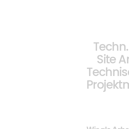
Techn.
Site A
Technis
Projek